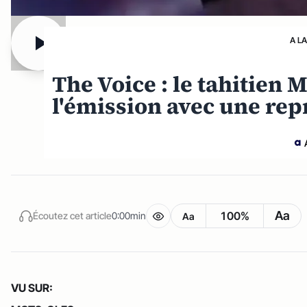
A L
The Voice : le tahitie
l'émission avec une rep
Aa
100%
Écoutez cet article
0:00min
Aa
VU SUR: