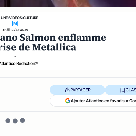
A UNE
›
VIDÉOS
›
CULTURE
|M|
17 février 2019
n Mano Salmon enflamme
rise de Metallica
-
Atlantico Rédaction
PARTAGER
CLAS
Ajouter Atlantico en favori sur Go