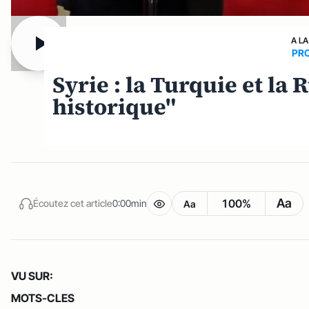
A LA
PR
Syrie : la Turquie et la
historique"
Aa
100%
Écoutez cet article
0:00min
Aa
VU SUR:
MOTS-CLES