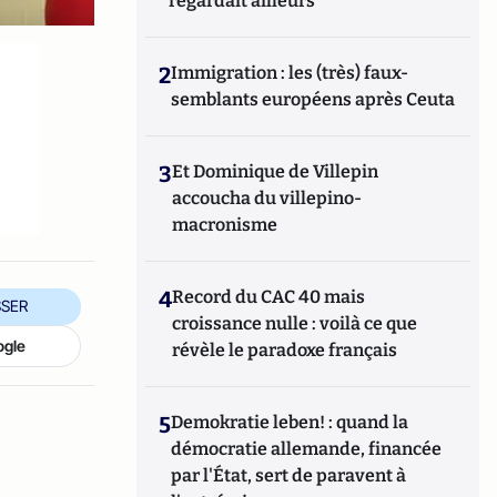
regardait ailleurs
2
Immigration : les (très) faux-
semblants européens après Ceuta
3
Et Dominique de Villepin
accoucha du villepino-
macronisme
4
Record du CAC 40 mais
SER
croissance nulle : voilà ce que
ogle
révèle le paradoxe français
5
Demokratie leben! : quand la
démocratie allemande, financée
par l'État, sert de paravent à