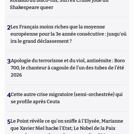
Ronaldo du bisco-fils; Suri ex Cruise joue du
Shakespeare queer
2
Les Français moins riches que la moyenne
européenne pour la 3e année consécutive : jusqu'où
ira le grand déclassement ?
3
Apologie du terrorisme et du viol, antisémite : Boro
700, le chanteur à cagoule de l’un des tubes de l’été
2026
4
Cette autre crise migratoire (semi-orchestrée) qui
se profile après Ceuta
5
Le Point révèle ce qu'on sniffe à l'Elysée, Marianne
que Xavier Niel hacke l'Etat; Le Nobel de la Paix