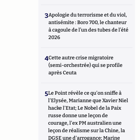
3
Apologie du terrorisme et du viol,
antisémite : Boro 700, le chanteur
à cagoule de l’un des tubes de l’été
2026
4
Cette autre crise migratoire
(semi-orchestrée) qui se profile
après Ceuta
5
Le Point révèle ce qu'on sniffe à
l'Elysée, Marianne que Xavier Niel
hacke l'Etat; Le Nobel de la Paix
russe donne une leçon de
courage, l'ex PM australien une
leçon de réalisme sur la Chine, la
DGSE une d'arrogance; Marine