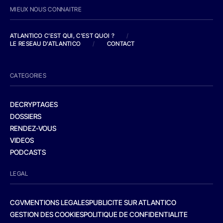
MIEUX NOUS CONNAITRE
ATLANTICO C'EST QUI, C'EST QUOI ?
/
LE RESEAU D'ATLANTICO
/
CONTACT
CATEGORIES
DECRYPTAGES
DOSSIERS
RENDEZ-VOUS
VIDEOS
PODCASTS
LEGAL
CGV
MENTIONS LEGALES
PUBLICITE SUR ATLANTICO
GESTION DES COOKIES
POLITIQUE DE CONFIDENTIALITE