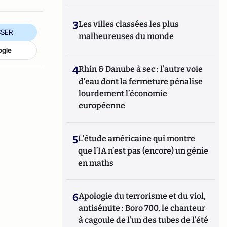
3
Les villes classées les plus
SER
malheureuses du monde
ogle
4
Rhin & Danube à sec : l’autre voie
d’eau dont la fermeture pénalise
lourdement l’économie
européenne
5
L’étude américaine qui montre
que l’IA n’est pas (encore) un génie
en maths
6
Apologie du terrorisme et du viol,
antisémite : Boro 700, le chanteur
à cagoule de l’un des tubes de l’été