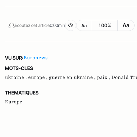
Aa
100%
Écoutez cet article
0:00min
Aa
Euronews
VU SUR:
MOTS-CLES
ukraine ,
europe ,
guerre en ukraine ,
paix ,
Donald Tr
THEMATIQUES
Europe