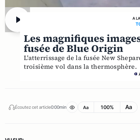
A L
T
Les magnifiques images 
fusée de Blue Origin
L'atterrissage de la fusée New Shepard
troisième vol dans la thermosphère.
Aa
100%
Écoutez cet article
0:00min
Aa
VU SUR: