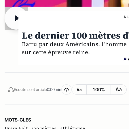
A 
Le dernier 100 mètres d
Battu par deux Américains, l'homme 
sur cette épreuve reine.
Aa
100%
Écoutez cet article
0:00min
Aa
MOTS-CLES
Usain Bolt ,
100 mètres ,
athlétisme