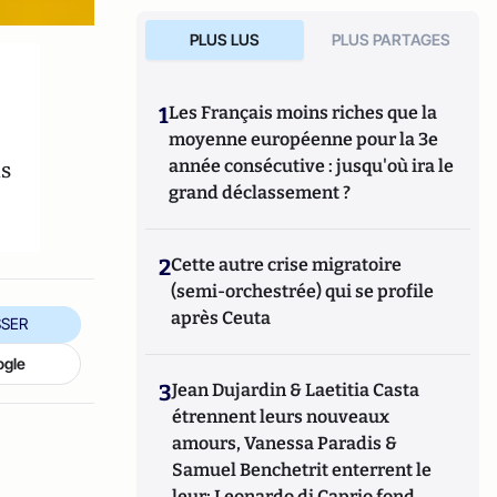
PLUS LUS
PLUS PARTAGES
1
Les Français moins riches que la
moyenne européenne pour la 3e
ns
année consécutive : jusqu'où ira le
grand déclassement ?
2
Cette autre crise migratoire
(semi-orchestrée) qui se profile
après Ceuta
SER
ogle
3
Jean Dujardin & Laetitia Casta
étrennent leurs nouveaux
amours, Vanessa Paradis &
Samuel Benchetrit enterrent le
leur; Leonardo di Caprio fond,