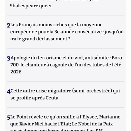
Shakespeare queer
2
Les Français moins riches que la moyenne
européenne pour la 3e année consécutive : jusqu'où
ira le grand déclassement ?
3
Apologie du terrorisme et du viol, antisémite : Boro
700, le chanteur à cagoule de l’un des tubes de l’été
2026
4
Cette autre crise migratoire (semi-orchestrée) qui
se profile après Ceuta
5
Le Point révèle ce qu'on sniffe à l'Elysée, Marianne
que Xavier Niel hacke l'Etat; Le Nobel de la Paix
russe donne une leçon de courage, l'ex PM