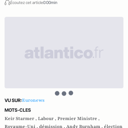
Écoutez cet article
0:00min
Euronews
VU SUR:
MOTS-CLES
Keir Starmer ,
Labour ,
Premier Ministre ,
Royaume-Uni ,
démission ,
Andy Burnham ,
élection