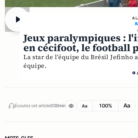
A 
I
Jeux paralympiques : l'
en cécifoot, le football
La star de l’équipe du Brésil Jefinho a
équipe.
Aa
100%
Écoutez cet article
0:00min
Aa
MOTS-CLES