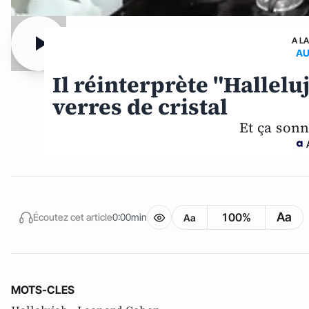
A L
AU
Il réinterprète "Halleluj
verres de cristal
Et ça sonn
Aa
100%
Écoutez cet article
0:00min
Aa
MOTS-CLES