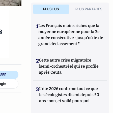
PLUS LUS
PLUS PARTAGES
1
Les Français moins riches que la
s
moyenne européenne pour la 3e
année consécutive : jusqu'où ira le
grand déclassement ?
2
Cette autre crise migratoire
(semi-orchestrée) qui se profile
après Ceuta
SER
ogle
3
L’été 2026 confirme tout ce que
les écologistes disent depuis 50
ans : non, et voilà pourquoi