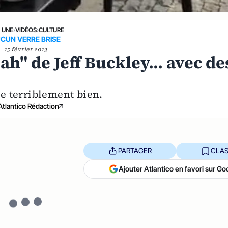
A UNE
›
VIDÉOS
›
CULTURE
CUN VERRE BRISE
15 février 2013
ah" de Jeff Buckley... avec de
e terriblement bien.
Atlantico Rédaction
PARTAGER
CLAS
Ajouter Atlantico en favori sur Go