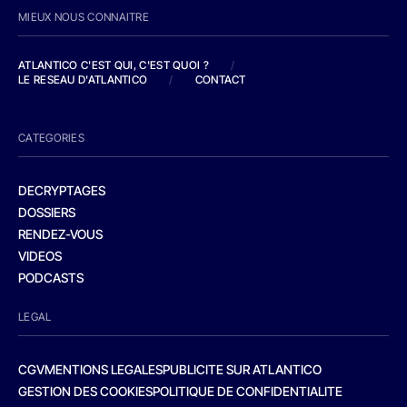
MIEUX NOUS CONNAITRE
ATLANTICO C'EST QUI, C'EST QUOI ?
/
LE RESEAU D'ATLANTICO
/
CONTACT
CATEGORIES
DECRYPTAGES
DOSSIERS
RENDEZ-VOUS
VIDEOS
PODCASTS
LEGAL
CGV
MENTIONS LEGALES
PUBLICITE SUR ATLANTICO
GESTION DES COOKIES
POLITIQUE DE CONFIDENTIALITE