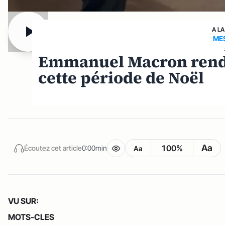
A LA
ME
Emmanuel Macron rend
cette période de Noël
Aa
100%
Écoutez cet article
0:00min
Aa
VU SUR:
MOTS-CLES