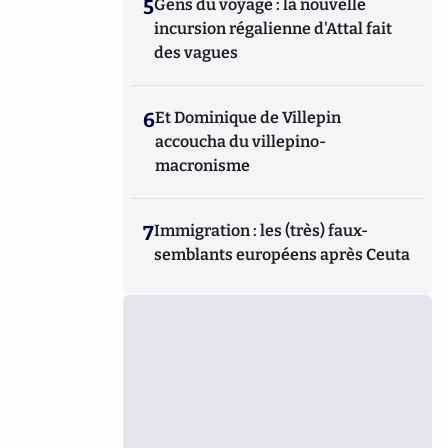
5
Gens du voyage : la nouvelle
incursion régalienne d'Attal fait
des vagues
6
Et Dominique de Villepin
accoucha du villepino-
macronisme
7
Immigration : les (très) faux-
semblants européens après Ceuta