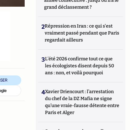
année consécutive : jusqu'où ira le
grand déclassement ?
2
Répression en Iran : ce qui s'est
vraiment passé pendant que Paris
regardait ailleurs
3
L’été 2026 confirme tout ce que
les écologistes disent depuis 50
ans : non, et voilà pourquoi
SER
ogle
4
Xavier Driencourt : l’arrestation
du chef de la DZ Mafia ne signe
qu’une vraie-fausse détente entre
Paris et Alger