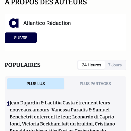
A PROPOS DES AUTEURS
Atlantico Rédaction
SUIVRE
POPULAIRES
24 Heures
7 Jours
PLUS LUS
PLUS PARTAGES
1
Jean Dujardin & Laetitia Casta étrennent leurs
nouveaux amours, Vanessa Paradis & Samuel
Benchetrit enterrent le leur; Leonardo di Caprio
fond, Victoria Beckham fait du brukini, Cristiano
Ronaldo du bisco-fils; Suri ex Cruise joue du