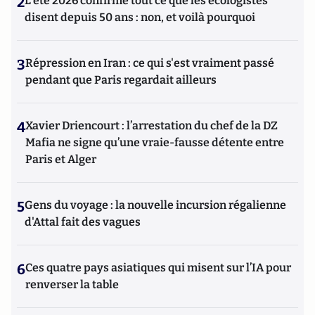
2
L’été 2026 confirme tout ce que les écologistes
disent depuis 50 ans : non, et voilà pourquoi
3
Répression en Iran : ce qui s'est vraiment passé
pendant que Paris regardait ailleurs
4
Xavier Driencourt : l’arrestation du chef de la DZ
Mafia ne signe qu’une vraie-fausse détente entre
Paris et Alger
5
Gens du voyage : la nouvelle incursion régalienne
d'Attal fait des vagues
6
Ces quatre pays asiatiques qui misent sur l’IA pour
renverser la table