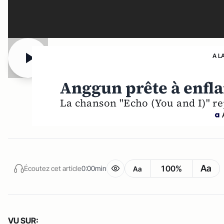
A L
Anggun prête à enfl
La chanson "Echo (You and I)" re
Aa
100%
Écoutez cet article
0:00min
Aa
VU SUR: