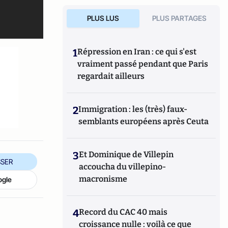
PLUS LUS
PLUS PARTAGES
1
Répression en Iran : ce qui s'est
vraiment passé pendant que Paris
regardait ailleurs
2
Immigration : les (très) faux-
semblants européens après Ceuta
3
Et Dominique de Villepin
SER
accoucha du villepino-
macronisme
ogle
4
Record du CAC 40 mais
croissance nulle : voilà ce que