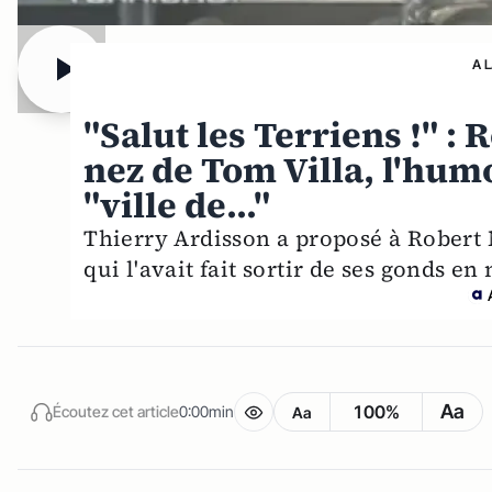
A 
"Salut les Terriens !" 
nez de Tom Villa, l'humo
"ville de..."
Thierry Ardisson a proposé à Robert 
qui l'avait fait sortir de ses gonds e
Aa
100%
Écoutez cet article
0:00min
Aa