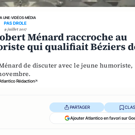
LA UNE
›
VIDÉOS
›
MÉDIA
PAS DROLE
9 juillet 2017
: Robert Ménard raccroche au
riste qui qualifiait Béziers d
Ménard de discuter avec le jeune humoriste,
n novembre.
Atlantico Rédaction
PARTAGER
CLAS
Ajouter Atlantico en favori sur Go