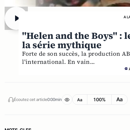
A L
"Helen and the Boys" : l
la série mythique
Forte de son succès, la production AB
l'international. En vain…
Aa
100%
Écoutez cet article
0:00min
Aa
MOTS-CLES