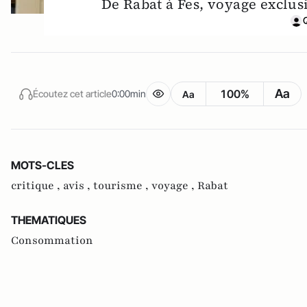
De Rabat à Fes, voyage exclusi
Aa
100%
Écoutez cet article
0:00min
Aa
MOTS-CLES
critique ,
avis ,
tourisme ,
voyage ,
Rabat
THEMATIQUES
Consommation