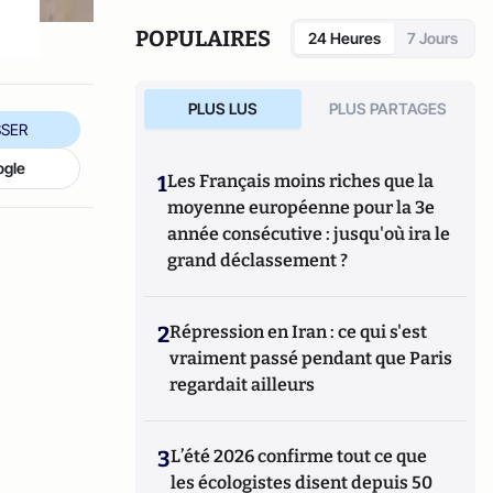
et des Entrepreneurs et Dirigeants
Chrétiens. Quentin contribue aussi à
POPULAIRES
24 Heures
7 Jours
l’émergence du tourisme de luxe en Europe,
il est membre de
Traveller Made
.
PLUS LUS
PLUS PARTAGES
SER
ogle
1
Les Français moins riches que la
moyenne européenne pour la 3e
année consécutive : jusqu'où ira le
grand déclassement ?
2
Répression en Iran : ce qui s'est
vraiment passé pendant que Paris
regardait ailleurs
3
L’été 2026 confirme tout ce que
les écologistes disent depuis 50