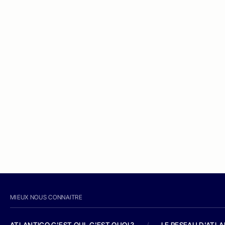
MIEUX NOUS CONNAITRE
ATLANTICO C'EST QUI, C'EST QUOI ?
/
LE RESEAU D'ATL