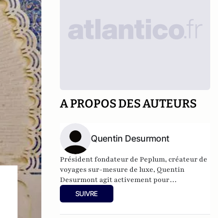
A PROPOS DES AUTEURS
Quentin Desurmont
Président fondateur de
Peplum
, créateur de
voyages sur-mesure de luxe, Quentin
Desurmont agit activement pour
l’entreprenariat. Il a fait partie de la
SUIVRE
délégation du G20 YES à Moscou en 2013 et à
Mexico en 2012, est membre de Croissance +