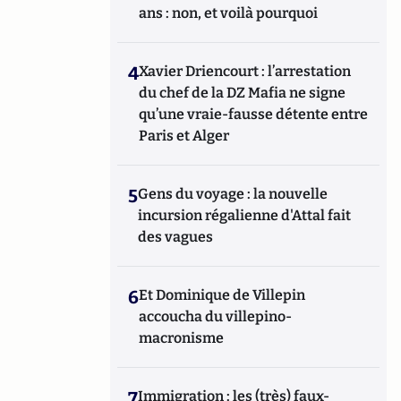
ans : non, et voilà pourquoi
4
Xavier Driencourt : l’arrestation
du chef de la DZ Mafia ne signe
qu’une vraie-fausse détente entre
Paris et Alger
5
Gens du voyage : la nouvelle
incursion régalienne d'Attal fait
des vagues
6
Et Dominique de Villepin
accoucha du villepino-
macronisme
7
Immigration : les (très) faux-