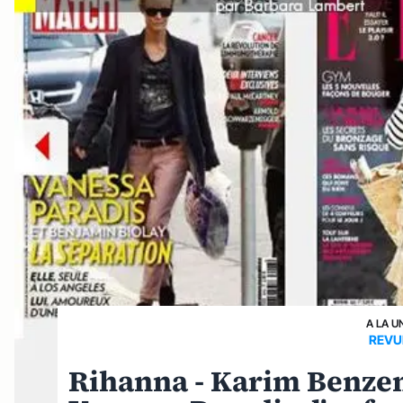
A LA U
REVU
Rihanna - Karim Benzema,