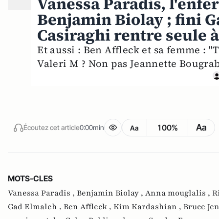
Vanessa Paradis, l'enfer
Benjamin Biolay ; fini 
Casiraghi rentre seule
Et aussi : Ben Affleck et sa femme : "
Valeri M ? Non pas Jeannette Bougrab
Aa
100%
Écoutez cet article
0:00min
Aa
MOTS-CLES
Vanessa Paradis ,
Benjamin Biolay ,
Anna mouglalis ,
R
Gad Elmaleh ,
Ben Affleck ,
Kim Kardashian ,
Bruce Je