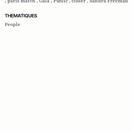
,
paris match ,
Gala ,
Public ,
closer ,
Sandra Freeman
THEMATIQUES
People