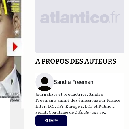
A PROPOS DES AUTEURS
Sandra Freeman
Journaliste et productrice, Sandra
Freeman a animé des émissions sur France
Inter, LCI, TF1, Europe 1, LCP et Public
Sénat. Coautrice de
L'École vide son
sac
(Éditions du Moment, 2009), elle est la
SUIVRE
fondatrice du média internet MatriochK.