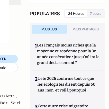
POPULAIRES
24 Heures
7 Jours
PLUS LUS
PLUS PARTAGES
1
Les Français moins riches que la
moyenne européenne pour la 3e
année consécutive : jusqu'où ira le
SER
grand déclassement ?
ogle
2
L’été 2026 confirme tout ce que
les écologistes disent depuis 50
ans : non, et voilà pourquoi
harlotte ,
Fair ,
Voici
3
Cette autre crise migratoire