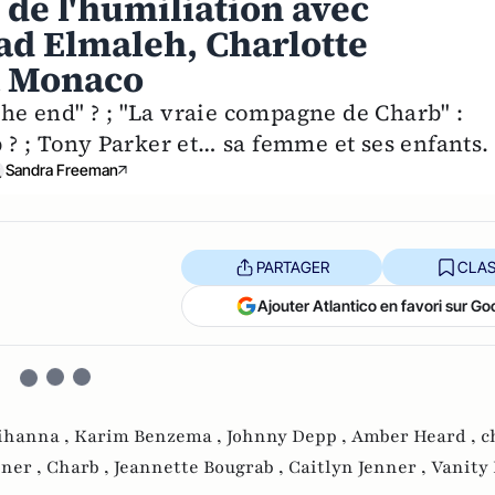
 de l'humiliation avec
Gad Elmaleh, Charlotte
 à Monaco
The end" ? ; "La vraie compagne de Charb" :
 ? ; Tony Parker et… sa femme et ses enfants.
Sandra Freeman
PARTAGER
CLAS
Ajouter Atlantico en favori sur Go
ihanna ,
Karim Benzema ,
Johnny Depp ,
Amber Heard ,
c
nner ,
Charb ,
Jeannette Bougrab ,
Caitlyn Jenner ,
Vanity 