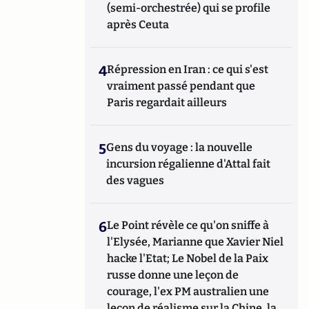
(semi-orchestrée) qui se profile
après Ceuta
4
Répression en Iran : ce qui s'est
vraiment passé pendant que
Paris regardait ailleurs
5
Gens du voyage : la nouvelle
incursion régalienne d'Attal fait
des vagues
6
Le Point révèle ce qu'on sniffe à
l'Elysée, Marianne que Xavier Niel
hacke l'Etat; Le Nobel de la Paix
russe donne une leçon de
courage, l'ex PM australien une
leçon de réalisme sur la Chine, la