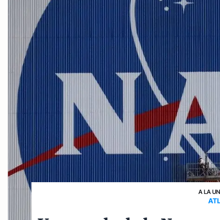
A LA U
AT