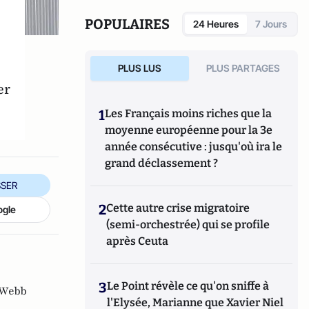
POPULAIRES
24 Heures
7 Jours
PLUS LUS
PLUS PARTAGES
er
1
Les Français moins riches que la
moyenne européenne pour la 3e
année consécutive : jusqu'où ira le
grand déclassement ?
SER
2
Cette autre crise migratoire
ogle
(semi-orchestrée) qui se profile
après Ceuta
3
Le Point révèle ce qu'on sniffe à
 Webb
l'Elysée, Marianne que Xavier Niel