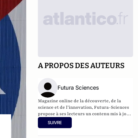
A PROPOS DES AUTEURS
Futura Sciences
Magazine online de la découverte, de la
science et de l’innovation,
Futura-Sciences
propose à ses lecteurs un contenu mis à jour
en permanence et richement illustré.
SUIVRE