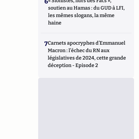
6
« Sionistes, hors des Facs »,
soutien au Hamas : du GUD à LFI,
les mêmes slogans, la même
haine
7
Carnets apocryphes d’Emmanuel
Macron : l’échec du RN aux
législatives de 2024, cette grande
déception - Episode 2