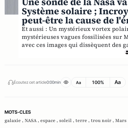
Une sonde de la Nasa va
Système solaire ; Incroy
peut-être la cause de l'
Et aussi : Un mystérieux vortex polai
mystérieuses vagues fossilisées sur M
avec ces images qui dissèquent des ga
Aa
100%
Écoutez cet article
0:00min
Aa
MOTS-CLES
galaxie ,
NASA ,
espace ,
soleil ,
terre ,
trou noir ,
Mars 