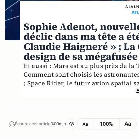
A LA U
AT
Sophie Adenot, nouvelle
déclic dans ma tête a ét
Claudie Haigneré » ; La
design de sa mégafusée 
Et aussi : Mars est au plus près de la 
Comment sont choisis les astronautes 
; Space Rider, le futur avion spatial s
Aa
100%
Écoutez cet article
0:00min
Aa