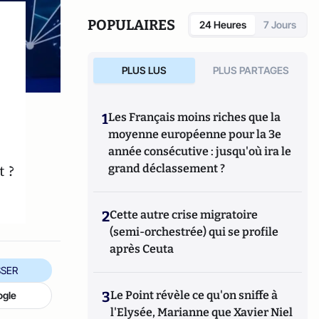
POPULAIRES
24 Heures
7 Jours
PLUS LUS
PLUS PARTAGES
1
Les Français moins riches que la
moyenne européenne pour la 3e
année consécutive : jusqu'où ira le
t ?
grand déclassement ?
2
Cette autre crise migratoire
(semi-orchestrée) qui se profile
après Ceuta
SER
3
Le Point révèle ce qu'on sniffe à
ogle
l'Elysée, Marianne que Xavier Niel