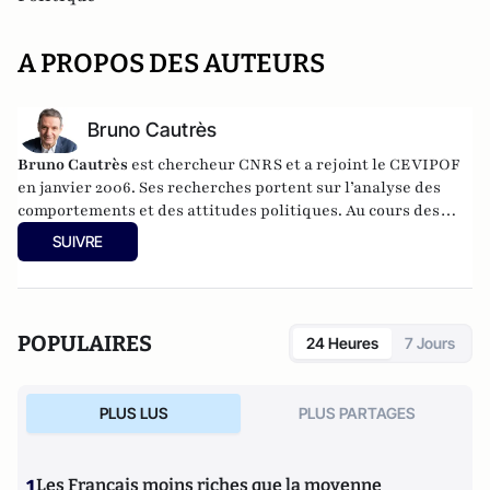
A PROPOS DES AUTEURS
Bruno Cautrès
Bruno Cautrès
est chercheur CNRS et a rejoint le CEVIPOF
en janvier 2006. Ses recherches portent sur l’analyse des
comportements et des attitudes politiques. Au cours des
années récentes, il a participé à différentes recherches
SUIVRE
françaises ou européennes portant sur la participation
politique, le vote et les élections. Il a développé d’autres
directions de recherche mettant en évidence les clivages
sociaux et politiques liés à l’Europe et à l’intégration
POPULAIRES
24 Heures
7 Jours
européenne dans les électorats et les opinions publiques. Il
est notamment l'auteur de
Les européens aiment-ils
(toujours) l'Europe ?
(éditions de La Documentation
PLUS LUS
PLUS PARTAGES
Française, 2014) et
Histoire d’une révolution électorale
(2015-2018)
avec Anne Muxel (Classiques Garnier, 2019).
1
Les Français moins riches que la moyenne