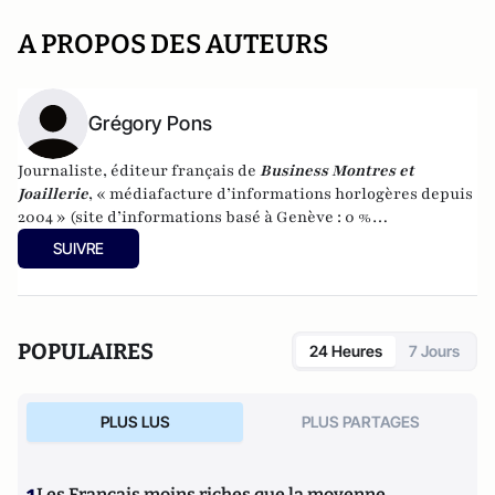
A PROPOS DES AUTEURS
Grégory Pons
Journaliste, éditeur français de
Business Montres et
Joaillerie
, « médiafacture d’informations horlogères depuis
2004 » (site d’informations basé à Genève : 0 %
publicité-100 % liberté), spécialiste du marketing horloger
SUIVRE
et de l’analyse des marchés de la montre.
POPULAIRES
24 Heures
7 Jours
PLUS LUS
PLUS PARTAGES
Les Français moins riches que la moyenne