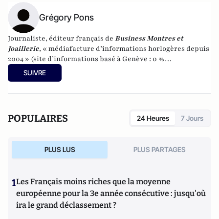
Grégory Pons
Journaliste, éditeur français de
Business Montres et
Joaillerie
, « médiafacture d’informations horlogères depuis
2004 » (site d’informations basé à Genève : 0 %
publicité-100 % liberté), spécialiste du marketing horloger
SUIVRE
et de l’analyse des marchés de la montre.
POPULAIRES
24 Heures
7 Jours
PLUS LUS
PLUS PARTAGES
1
Les Français moins riches que la moyenne
européenne pour la 3e année consécutive : jusqu'où
ira le grand déclassement ?