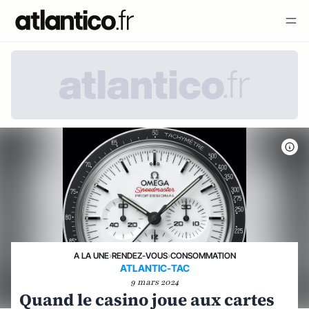
A LA UNE
›
RENDEZ-VOUS
›
CONSOMMATION
ATLANTIC-TAC
9 mars 2024
Quand le casino joue aux cartes