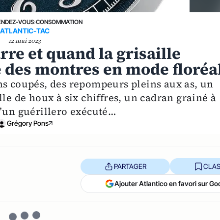
ENDEZ-VOUS
›
CONSOMMATION
ATLANTIC-TAC
12 mai 2023
re et quand la grisaille
ité des montres en mode floréa
ns coupés, des repompeurs pleins aux as, un
lle de houx à six chiffres, un cadran grainé à
d’un guérillero exécuté…
Grégory Pons
PARTAGER
CLAS
Ajouter Atlantico en favori sur Go