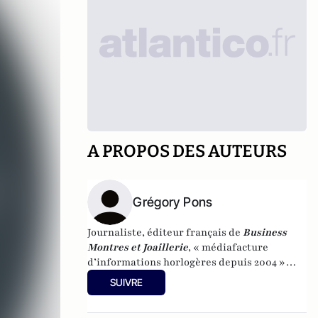
A PROPOS DES AUTEURS
Grégory Pons
Journaliste, éditeur français de
Business
Montres et Joaillerie
, « médiafacture
d’informations horlogères depuis 2004 »
(site d’informations basé à Genève : 0 %
SUIVRE
publicité-100 % liberté), spécialiste du
marketing horloger et de l’analyse des