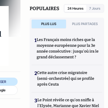
marchés de la montre.
POPULAIRES
24 Heures
7 Jours
PLUS LUS
PLUS PARTAGES
l
1
Les Français moins riches que la
moyenne européenne pour la 3e
année consécutive : jusqu'où ira le
grand déclassement ?
2
Cette autre crise migratoire
(semi-orchestrée) qui se profile
SER
après Ceuta
ogle
3
Le Point révèle ce qu'on sniffe à
l'Elysée, Marianne que Xavier Niel