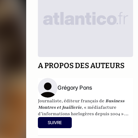
A PROPOS DES AUTEURS
Grégory Pons
Journaliste, éditeur français de
Business
Montres et Joaillerie
, « médiafacture
d’informations horlogères depuis 2004 »
(site d’informations basé à Genève : 0 %
SUIVRE
publicité-100 % liberté), spécialiste du
marketing horloger et de l’analyse des