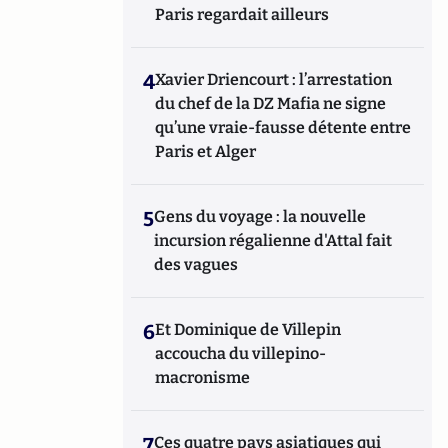
Paris regardait ailleurs
4
Xavier Driencourt : l’arrestation
du chef de la DZ Mafia ne signe
qu’une vraie-fausse détente entre
Paris et Alger
5
Gens du voyage : la nouvelle
incursion régalienne d'Attal fait
des vagues
6
Et Dominique de Villepin
accoucha du villepino-
macronisme
7
Ces quatre pays asiatiques qui