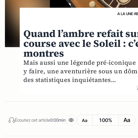
A LA UNE
›
R
Quand l’ambre refait sur
course avec le Soleil : c’
montres
Mais aussi une légende pré-iconique 
y faire, une aventurière sous un dôm
des statistiques inquiétantes…
Aa
100%
Écoutez cet article
0:00min
Aa