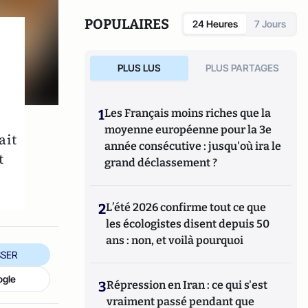
marchés de la montre.
POPULAIRES
24 Heures
7 Jours
PLUS LUS
PLUS PARTAGES
1
Les Français moins riches que la
moyenne européenne pour la 3e
ait
année consécutive : jusqu'où ira le
t
grand déclassement ?
2
L’été 2026 confirme tout ce que
les écologistes disent depuis 50
ans : non, et voilà pourquoi
SER
ogle
3
Répression en Iran : ce qui s'est
vraiment passé pendant que