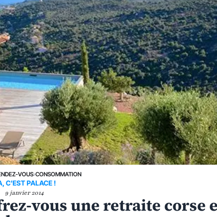
ENDEZ-VOUS
›
CONSOMMATION
, C'EST PALACE !
9 janvier 2014
frez-vous une retraite corse e