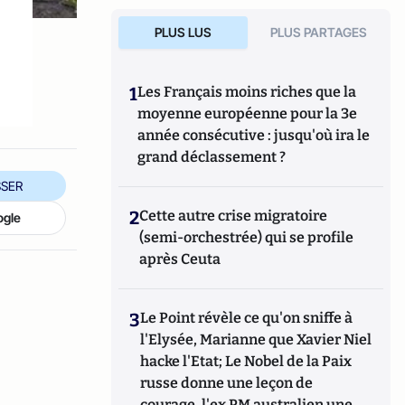
PLUS LUS
PLUS PARTAGES
1
Les Français moins riches que la
moyenne européenne pour la 3e
année consécutive : jusqu'où ira le
grand déclassement ?
SER
2
Cette autre crise migratoire
ogle
(semi-orchestrée) qui se profile
après Ceuta
3
Le Point révèle ce qu'on sniffe à
l'Elysée, Marianne que Xavier Niel
hacke l'Etat; Le Nobel de la Paix
russe donne une leçon de
courage, l'ex PM australien une