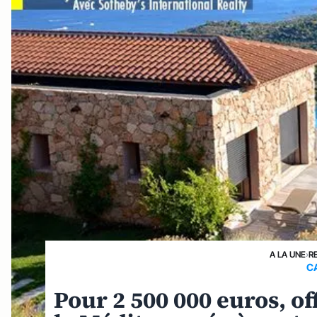
A LA UNE
›
R
CA
Pour 2 500 000 euros, of