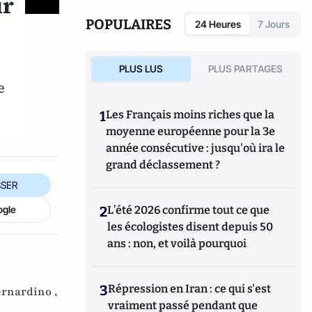
ur
POPULAIRES
24 Heures
7 Jours
PLUS LUS
PLUS PARTAGES
e
1
Les Français moins riches que la
moyenne européenne pour la 3e
année consécutive : jusqu'où ira le
grand déclassement ?
SER
2
L’été 2026 confirme tout ce que
ogle
les écologistes disent depuis 50
ans : non, et voilà pourquoi
3
Répression en Iran : ce qui s'est
rnardino ,
vraiment passé pendant que