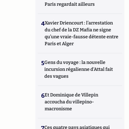
Paris regardait ailleurs
4
Xavier Driencourt : l’arrestation
du chef de la DZ Mafia ne signe
qu’une vraie-fausse détente entre
Paris et Alger
5
Gens du voyage : la nouvelle
incursion régalienne d'Attal fait
des vagues
6
Et Dominique de Villepin
accoucha du villepino-
macronisme
7
Ces quatre pays asiatiques qui