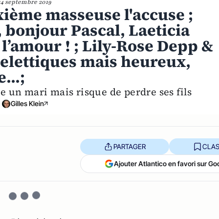
14 septembre 2019
xième masseuse l'accuse ;
 bonjour Pascal, Laeticia
 l’amour ! ; Lily-Rose Depp &
elettiques mais heureux,
...;
ne un mari mais risque de perdre ses fils
Gilles Klein
PARTAGER
CLAS
Ajouter Atlantico en favori sur Go