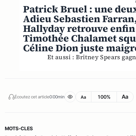
Patrick Bruel : une deu
Adieu Sebastien Farran,
Hallyday retrouve enfin
Timothée Chalamet squ
Céline Dion juste maigre
Et aussi : Britney Spears gag
Aa
100%
Écoutez cet article
0:00min
Aa
MOTS-CLES