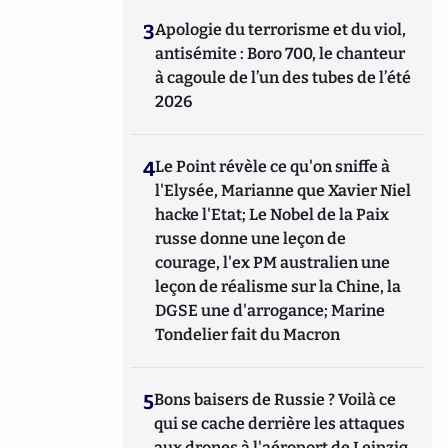
3
Apologie du terrorisme et du viol,
antisémite : Boro 700, le chanteur
à cagoule de l’un des tubes de l’été
2026
4
Le Point révèle ce qu'on sniffe à
l'Elysée, Marianne que Xavier Niel
hacke l'Etat; Le Nobel de la Paix
russe donne une leçon de
courage, l'ex PM australien une
leçon de réalisme sur la Chine, la
DGSE une d'arrogance; Marine
Tondelier fait du Macron
5
Bons baisers de Russie ? Voilà ce
qui se cache derrière les attaques
aux drones à l'aéroport de Leipzig