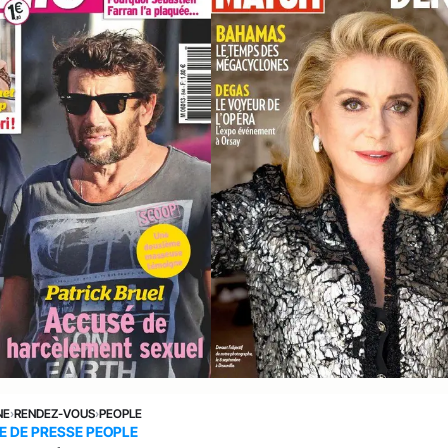
NE
›
RENDEZ-VOUS
›
PEOPLE
E DE PRESSE PEOPLE