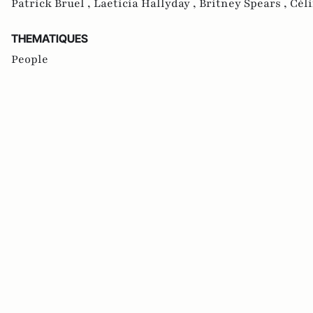
Patrick Bruel ,
Laeticia Hallyday ,
Britney Spears ,
Céli
THEMATIQUES
People