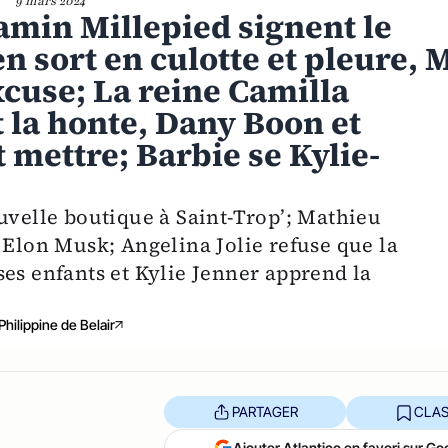
9 mars 2024
amin Millepied signent le
n sort en culotte et pleure, 
xcuse; La reine Camilla
t la honte, Dany Boon et
t mettre; Barbie se Kylie-
uvelle boutique à Saint-Trop’; Mathieu
 Elon Musk; Angelina Jolie refuse que la
ses enfants et Kylie Jenner apprend la
Philippine de Belair
PARTAGER
CLAS
Ajouter Atlantico en favori sur Go