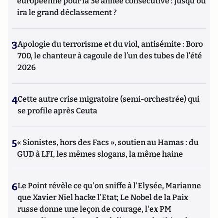
européenne pour la 3e année consécutive : jusqu'où
ira le grand déclassement ?
3
Apologie du terrorisme et du viol, antisémite : Boro
700, le chanteur à cagoule de l’un des tubes de l’été
2026
4
Cette autre crise migratoire (semi-orchestrée) qui
se profile après Ceuta
5
« Sionistes, hors des Facs », soutien au Hamas : du
GUD à LFI, les mêmes slogans, la même haine
6
Le Point révèle ce qu'on sniffe à l'Elysée, Marianne
que Xavier Niel hacke l'Etat; Le Nobel de la Paix
russe donne une leçon de courage, l'ex PM