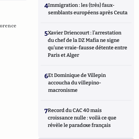
4
Immigration : les (très) faux-
semblants européens après Ceuta
lorence
5
Xavier Driencourt : l’arrestation
du chef de la DZ Mafia ne signe
qu’une vraie-fausse détente entre
Paris et Alger
6
Et Dominique de Villepin
accoucha du villepino-
macronisme
7
Record du CAC 40 mais
croissance nulle : voilà ce que
révèle le paradoxe français