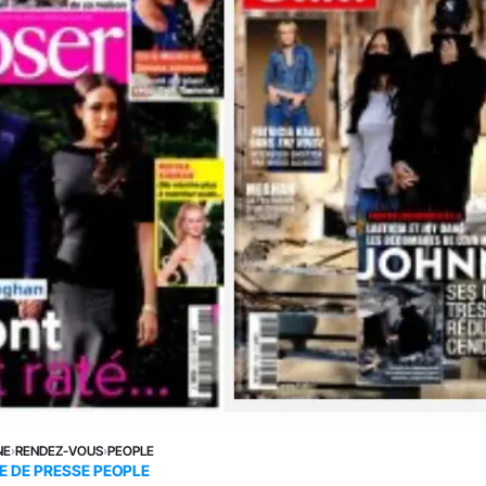
NE
›
RENDEZ-VOUS
›
PEOPLE
E DE PRESSE PEOPLE