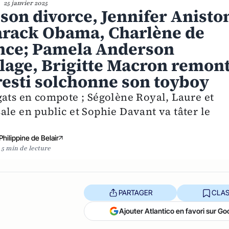
25 janvier 2025
on divorce, Jennifer Anisto
Barack Obama, Charlène de
ance; Pamela Anderson
lage, Brigitte Macron remon
oresti solchonne son toyboy
gats en compote ; Ségolène Royal, Laure et
le en public et Sophie Davant va tâter le
Philippine de Belair
5 min de lecture
PARTAGER
CLAS
Ajouter Atlantico en favori sur Go