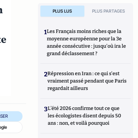
n
PLUS LUS
PLUS PARTAGES
1
Les Français moins riches que la
te
moyenne européenne pour la 3e
année consécutive : jusqu'où ira le
grand déclassement ?
2
Répression en Iran : ce qui s'est
vraiment passé pendant que Paris
regardait ailleurs
3
L’été 2026 confirme tout ce que
les écologistes disent depuis 50
SER
ans : non, et voilà pourquoi
ogle