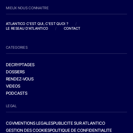
MIEUX NOUS CONNAITRE
ATLANTICO C'EST QUI, C'EST QUOI ?
/
LE RESEAU D'ATLANTICO
/
CONTACT
CATEGORIES
DECRYPTAGES
DOSSIERS
RENDEZ-VOUS
VIDEOS
PODCASTS
LEGAL
CGV
MENTIONS LEGALES
PUBLICITE SUR ATLANTICO
GESTION DES COOKIES
POLITIQUE DE CONFIDENTIALITE