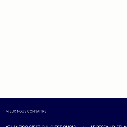
MIEUX NOUS CONNAITRE
ATLANTICO C'EST QUI, C'EST QUOI ?
/
LE RESEAU D'ATL