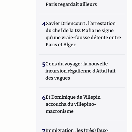
Paris regardait ailleurs
4
Xavier Driencourt : l’arrestation
du chef de la DZ Mafia ne signe
qu’une vraie-fausse détente entre
Paris et Alger
5
Gens du voyage : la nouvelle
incursion régalienne d'Attal fait
des vagues
6
Et Dominique de Villepin
accoucha du villepino-
macronisme
7
Immigration : les (très) faux-