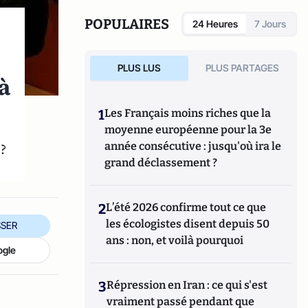
POPULAIRES
24 Heures
7 Jours
PLUS LUS
PLUS PARTAGES
à
1
Les Français moins riches que la
moyenne européenne pour la 3e
?
année consécutive : jusqu'où ira le
grand déclassement ?
2
L’été 2026 confirme tout ce que
les écologistes disent depuis 50
SER
ans : non, et voilà pourquoi
ogle
3
Répression en Iran : ce qui s'est
vraiment passé pendant que