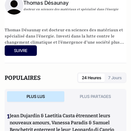
Thomas Désaunay
docteur en sciences des matériaux et spécialisé dans l’énergie
Thomas Désaunay est docteur en sciences des matériaux et
spécialisé dans l’énergie. Investi dans la lutte contre le
changement climatique et l’émergence d’une société plus
résiliente, il participé avec l’association CliMates à
SUIVRE
ème
l’organisation de la 11
Conférence des Jeunes (COY11) qui
a précédé la COP21. En 2015, il participe à la création d’un
documentaire participatif et libre de droit sur le
changement climatique diffusé sur ARTE « Nos chers
POPULAIRES
24 Heures
7 Jours
paradis ».
PLUS LUS
PLUS PARTAGES
1
Jean Dujardin & Laetitia Casta étrennent leurs
nouveaux amours, Vanessa Paradis & Samuel
Benchetrit enterrent le leur; Leonardo di Caprio