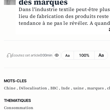
des marques
Dans l'industrie textile peut-être pl
lieu de fabrication des produits res
tendance à ne pas le révéler. A quand
Aa
100%
Écoutez cet article
0:00min
Aa
MOTS-CLES
Chine ,
Délocalisation ,
BBC ,
Inde ,
usine ,
marques ,
c
THEMATIQUES
Consommation