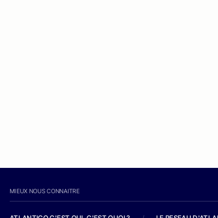
MIEUX NOUS CONNAITRE
ATLANTICO C'EST QUI, C'EST QUOI ?
/
LE RESEAU D'ATL