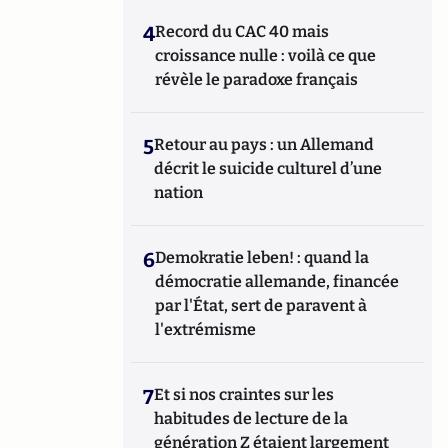
4
Record du CAC 40 mais
croissance nulle : voilà ce que
révèle le paradoxe français
5
Retour au pays : un Allemand
décrit le suicide culturel d’une
nation
6
Demokratie leben! : quand la
démocratie allemande, financée
par l'État, sert de paravent à
l'extrémisme
7
Et si nos craintes sur les
habitudes de lecture de la
génération Z étaient largement