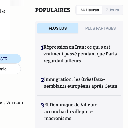
POPULAIRES
le
24 Heures
7 Jours
PLUS LUS
PLUS PARTAGES
1
Répression en Iran : ce qui s'est
vraiment passé pendant que Paris
SER
regardait ailleurs
ogle
2
Immigration : les (très) faux-
semblants européens après Ceuta
e ,
Verizon
3
Et Dominique de Villepin
accoucha du villepino-
macronisme