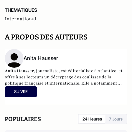
THEMATIQUES
International
A PROPOS DES AUTEURS
Anita Hausser
Anita Hausser
, journaliste, est éditorialiste à Atlantico, et
offre à ses lecteurs un décryptage des coulisses de la
politique française et internationale. Elle a notamment
publié
Sarkozy, itinéraire d'une ambition
(Editions
SUIVRE
l'Archipel, 2003). Elle a également réalisé les documentaires
Femme députée, un homme comme les autres ?
(2014) et
Bruno Le Maire, l'Affranchi
(2015).
POPULAIRES
24 Heures
7 Jours