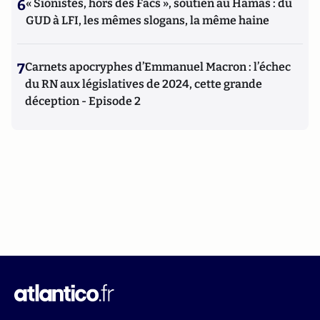
6
« Sionistes, hors des Facs », soutien au Hamas : du
GUD à LFI, les mêmes slogans, la même haine
7
Carnets apocryphes d’Emmanuel Macron : l’échec
du RN aux législatives de 2024, cette grande
déception - Episode 2