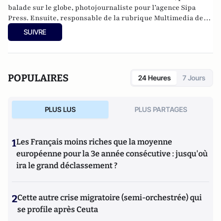
balade sur le globe, photojournaliste pour l’agence Sipa
Press. Ensuite, responsable de la rubrique Multimedia de
ELLE, avant d’écrire sur les médias à Arrêt sur Images et de
SUIVRE
collaborer avec Atlantico. Par ailleurs fut blogueur, avec Le
Phare à partir de 2005 sur le site du Monde qui a fermé sa
plateforme de blogs. Revue de presse quotidienne sur
Twitter depuis 2007.
POPULAIRES
24 Heures
7 Jours
PLUS LUS
PLUS PARTAGES
1
Les Français moins riches que la moyenne
européenne pour la 3e année consécutive : jusqu'où
ira le grand déclassement ?
2
Cette autre crise migratoire (semi-orchestrée) qui
se profile après Ceuta