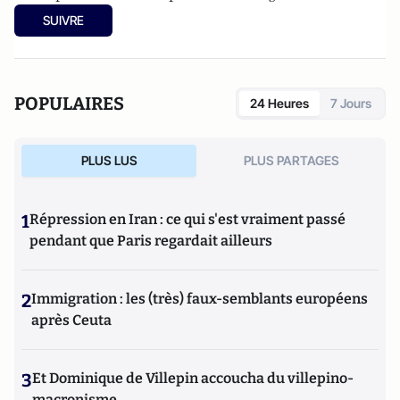
à Moscou en 2013 et à Mexico en 2012, est membre de
SUIVRE
Croissance + et des Entrepreneurs et Dirigeants Chrétiens.
Quentin contribue aussi à l’émergence du tourisme de luxe
en Europe, il est membre de
Traveller Made
.
POPULAIRES
24 Heures
7 Jours
PLUS LUS
PLUS PARTAGES
1
Répression en Iran : ce qui s'est vraiment passé
pendant que Paris regardait ailleurs
2
Immigration : les (très) faux-semblants européens
après Ceuta
3
Et Dominique de Villepin accoucha du villepino-
macronisme