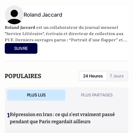
Roland Jaccard
Roland Jaccard
est un collaborateur du journal mensuel
"
Service Littéraire
", écrivain et directeur de collection aux
PUF. Derniers ouvrages parus : “
Portrait d’une flapper
” et
“
Sexe et sarcasmes
” aux PUF.
SUIVRE
POPULAIRES
24 Heures
7 Jours
PLUS LUS
PLUS PARTAGES
1
Répression en Iran : ce qui s'est vraiment passé
pendant que Paris regardait ailleurs