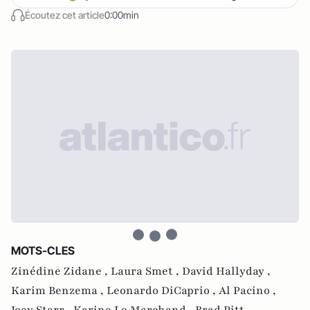
Écoutez cet article
0:00min
MOTS-CLES
Zinédine Zidane ,
Laura Smet ,
David Hallyday ,
Karim Benzema ,
Leonardo DiCaprio ,
Al Pacino ,
Joey Starr ,
Karine Le Marchand ,
Brad Pitt ,