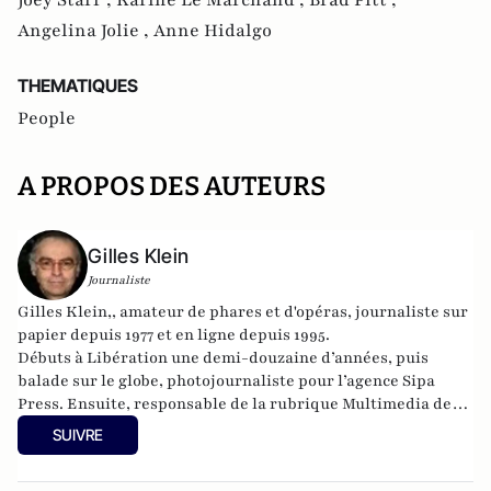
Angelina Jolie ,
Anne Hidalgo
THEMATIQUES
People
A PROPOS DES AUTEURS
Gilles Klein
Journaliste
Gilles Klein,, amateur de phares et d'opéras, journaliste sur
papier depuis 1977 et en ligne depuis 1995.
Débuts à Libération une demi-douzaine d’années, puis
balade sur le globe, photojournaliste pour l’agence Sipa
Press. Ensuite, responsable de la rubrique Multimedia de
ELLE, avant d’écrire sur les médias à Arrêt sur Images et de
SUIVRE
collaborer avec Atlantico. Par ailleurs fut blogueur, avec Le
Phare à partir de 2005 sur le site du Monde qui a fermé sa