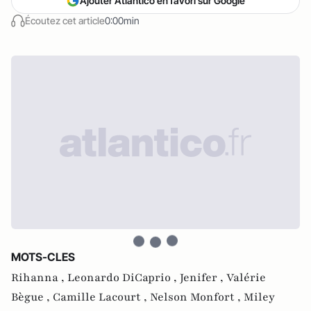
Ajouter Atlantico en favori sur Google
Écoutez cet article
0:00min
MOTS-CLES
Rihanna ,
Leonardo DiCaprio ,
Jenifer ,
Valérie
Bègue ,
Camille Lacourt ,
Nelson Monfort ,
Miley