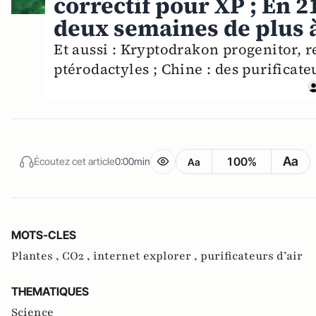
correctif pour XP ; En 2
deux semaines de plus 
Et aussi : Kryptodrakon progenitor, re
ptérodactyles ; Chine : des purificateu
Aa
100%
Écoutez cet article
0:00min
Aa
MOTS-CLES
Plantes ,
CO2 ,
internet explorer ,
purificateurs d’air
THEMATIQUES
Science