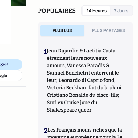
POPULAIRES
24 Heures
7 Jours
PLUS LUS
PLUS PARTAGES
1
Jean Dujardin & Laetitia Casta
étrennent leurs nouveaux
SER
amours, Vanessa Paradis &
Samuel Benchetrit enterrent le
ogle
leur; Leonardo di Caprio fond,
Victoria Beckham fait du brukini,
Cristiano Ronaldo du bisco-fils;
Suri ex Cruise joue du
Shakespeare queer
2
Les Français moins riches que la
moyenne européenne pour la 3e