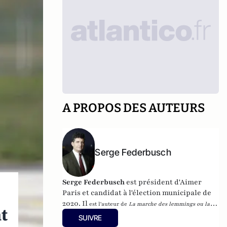
A PROPOS DES AUTEURS
Serge Federbusch
Serge Federbusch
est président d'Aimer
Paris et candidat à l'élection municipale de
2020. Il
est l'auteur de
La marche des lemmings ou la 2e
nt
mort de Charlie
, et de
Nous-Fossoyeurs : le vrai bilan d'un
SUIVRE
fatal quinquennat
, chez Plon.