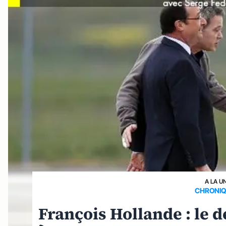
A LA U
CHRONIQ
François Hollande : le d