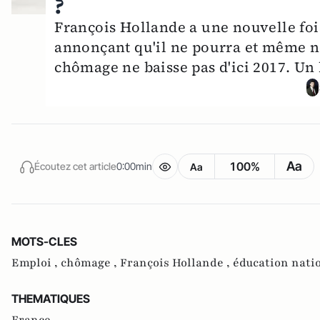
?
François Hollande a une nouvelle fois
annonçant qu'il ne pourra et même ne 
chômage ne baisse pas d'ici 2017. Un
Aa
100%
Écoutez cet article
0:00min
Aa
MOTS-CLES
Emploi ,
chômage ,
François Hollande ,
éducation nati
THEMATIQUES
France