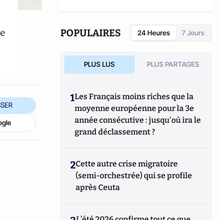
le
POPULAIRES
24 Heures
7 Jours
PLUS LUS
PLUS PARTAGES
1
Les Français moins riches que la
SER
moyenne européenne pour la 3e
année consécutive : jusqu'où ira le
ogle
grand déclassement ?
2
Cette autre crise migratoire
(semi-orchestrée) qui se profile
après Ceuta
L’été 2026 confirme tout ce que