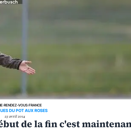
NE
›
RENDEZ-VOUS
›
FRANCE
UES DU POT AUX ROSES
23 avril 2014
ébut de la fin c'est maintena