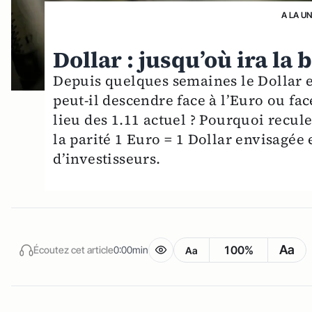
A LA U
Dollar : jusqu’où ira la 
Depuis quelques semaines le Dollar e
peut-il descendre face à l’Euro ou fa
lieu des 1.11 actuel ? Pourquoi recul
la parité 1 Euro = 1 Dollar envisag
d’investisseurs.
Aa
100%
Écoutez cet article
0:00min
Aa