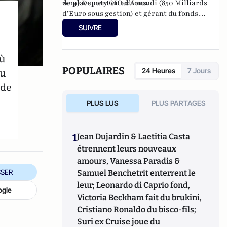
de placement en actions.
2014) Deputy CIO d’Amundi (850 Milliards
d’Euro sous gestion) et gérant du fonds
Amundi Patrimoine de 2012 à juillet 2014.
SUIVRE
où
POPULAIRES
au
24 Heures
7 Jours
 de
PLUS LUS
PLUS PARTAGES
1
Jean Dujardin & Laetitia Casta
étrennent leurs nouveaux
amours, Vanessa Paradis &
SER
Samuel Benchetrit enterrent le
leur; Leonardo di Caprio fond,
ogle
Victoria Beckham fait du brukini,
Cristiano Ronaldo du bisco-fils;
Suri ex Cruise joue du