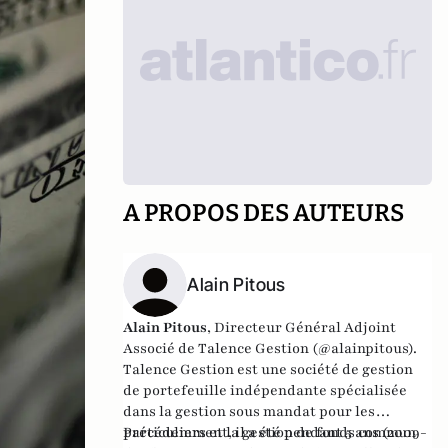
A PROPOS DES AUTEURS
Alain Pitous
Alain Pitous
, Directeur Général Adjoint
Associé de
Talence Gestion
(@alainpitous).
Talence Gestion
est une société de gestion
de portefeuille indépendante spécialisée
dans la gestion sous mandat pour les
particuliers et la gestion de fonds commun
Précédemment, il a été pendant 5 ans (2009-