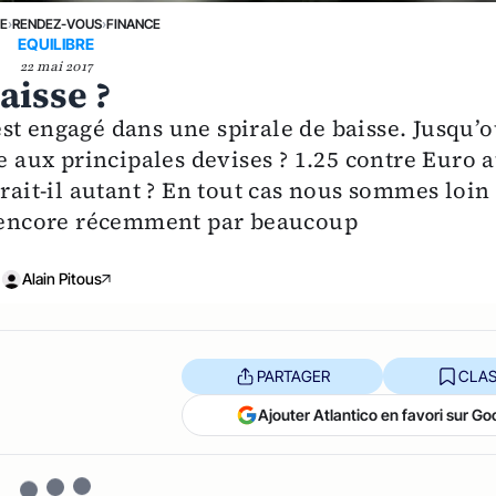
NE
›
RENDEZ-VOUS
›
FINANCE
EQUILIBRE
22 mai 2017
baisse ?
st engagé dans une spirale de baisse. Jusqu’
ce aux principales devises ? 1.25 contre Euro 
erait-il autant ? En tout cas nous sommes loin
ée encore récemment par beaucoup
Alain Pitous
PARTAGER
CLAS
Ajouter Atlantico en favori sur Go