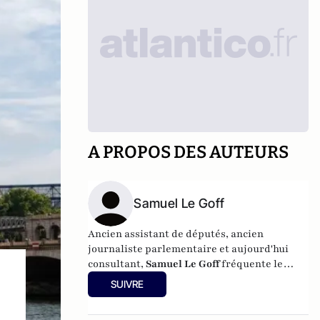
A PROPOS DES AUTEURS
Samuel Le Goff
Ancien assistant de députés, ancien
journaliste parlementaire et aujourd'hui
consultant,
Samuel Le Goff
fréquente le
palais Bourbon et ses environs depuis 20
SUIVRE
ans.