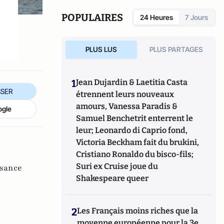
POPULAIRES
24 Heures
7 Jours
PLUS LUS
PLUS PARTAGES
1
Jean Dujardin & Laetitia Casta
SER
étrennent leurs nouveaux
amours, Vanessa Paradis &
ogle
Samuel Benchetrit enterrent le
leur; Leonardo di Caprio fond,
Victoria Beckham fait du brukini,
Cristiano Ronaldo du bisco-fils;
Suri ex Cruise joue du
ssance
Shakespeare queer
2
Les Français moins riches que la
moyenne européenne pour la 3e