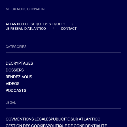
MIEUX NOUS CONNAITRE
ATLANTICO C'EST QUI, C'EST QUOI ?
/
LE RESEAU D'ATLANTICO
/
CONTACT
CATEGORIES
DECRYPTAGES
DOSSIERS
RENDEZ-VOUS
VIDEOS
PODCASTS
LEGAL
CGV
MENTIONS LEGALES
PUBLICITE SUR ATLANTICO
GESTION DES COOKIES
POLITIQUE DE CONFIDENTIALITE