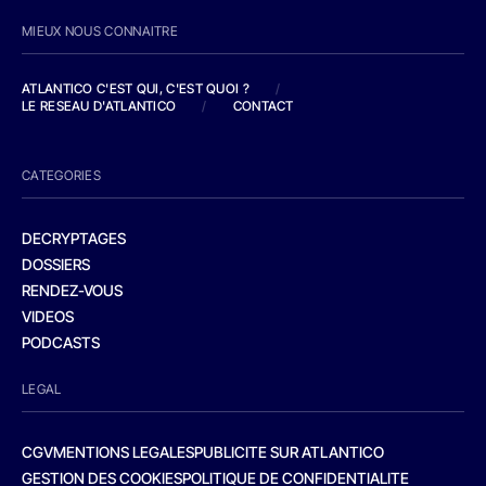
MIEUX NOUS CONNAITRE
ATLANTICO C'EST QUI, C'EST QUOI ?
/
LE RESEAU D'ATLANTICO
/
CONTACT
CATEGORIES
DECRYPTAGES
DOSSIERS
RENDEZ-VOUS
VIDEOS
PODCASTS
LEGAL
CGV
MENTIONS LEGALES
PUBLICITE SUR ATLANTICO
GESTION DES COOKIES
POLITIQUE DE CONFIDENTIALITE