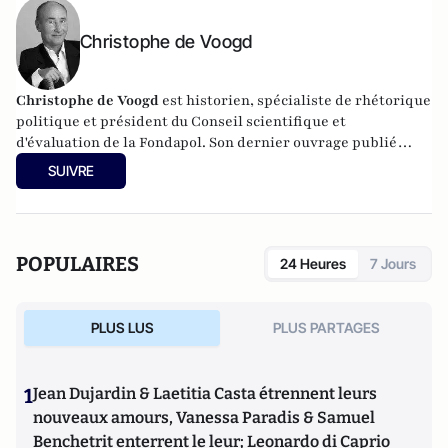
Christophe de Voogd
Christophe de Voogd
est historien, spécialiste de rhétorique
politique et président du Conseil scientifique et
d'évaluation de la Fondapol. Son dernier ouvrage publié
est
Victoire populiste aux Pays-Bas, spécificité nationale ou
SUIVRE
paradigme européen
(Fondapol, 2024).
POPULAIRES
24 Heures
7 Jours
PLUS LUS
PLUS PARTAGES
1
Jean Dujardin & Laetitia Casta étrennent leurs
nouveaux amours, Vanessa Paradis & Samuel
Benchetrit enterrent le leur; Leonardo di Caprio